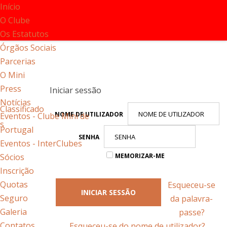
Início
O Clube
Os Estatutos
Órgãos Sociais
Parcerias
O Mini
Press
Iniciar sessão
Notícias
Classificado
NOME DE UTILIZADOR
Eventos - Clube Mini de
s
Portugal
SENHA
Eventos - InterClubes
Sócios
MEMORIZAR-ME
Inscrição
Quotas
Esqueceu-se
INICIAR SESSÃO
Seguro
da palavra-
Galeria
passe?
Contatos
Esqueceu-se do nome de utilizador?