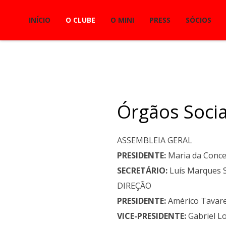
INÍCIO
O CLUBE
O MINI
PRESS
SÓCIOS
Órgãos Socia
ASSEMBLEIA GERAL
PRESIDENTE:
Maria da Concei
SECRETÁRIO:
Luís Marques Si
DIREÇÃO
PRESIDENTE:
Américo Tavares
VICE-PRESIDENTE:
Gabriel Lo