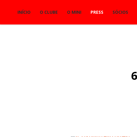
INÍCIO
O CLUBE
O MINI
PRESS
SÓCIOS
1
2
3
4
5