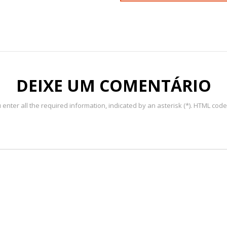
DEIXE UM COMENTÁRIO
enter all the required information, indicated by an asterisk (*). HTML code 