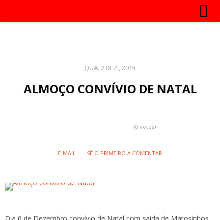
QUA. 2 DEZ., 2015
ALMOÇO CONVÍVIO DE NATAL
(0 votos)
E-MAIL
SÊ O PRIMEIRO A COMENTAR
Dia 6 de Dezembro,convívio de Natal com saída de Matosinhos