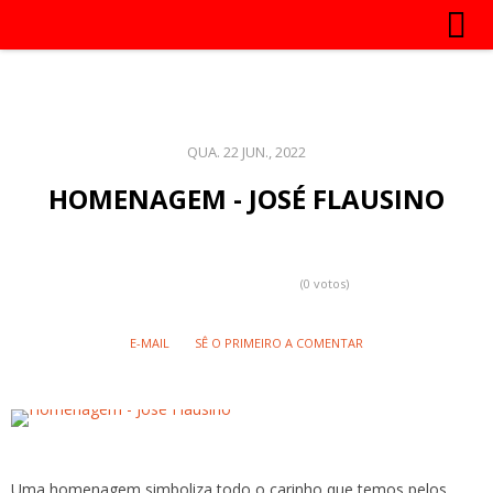
QUA. 22 JUN., 2022
HOMENAGEM - JOSÉ FLAUSINO
(0 votos)
E-MAIL
SÊ O PRIMEIRO A COMENTAR
Uma homenagem simboliza todo o
carinho
que temos pelos