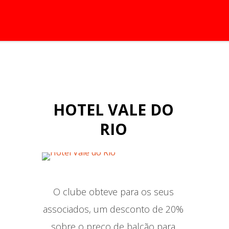
HOTEL VALE DO
RIO
O clube obteve para os seus
associados, um desconto de 20%
sobre o preço de balcão para